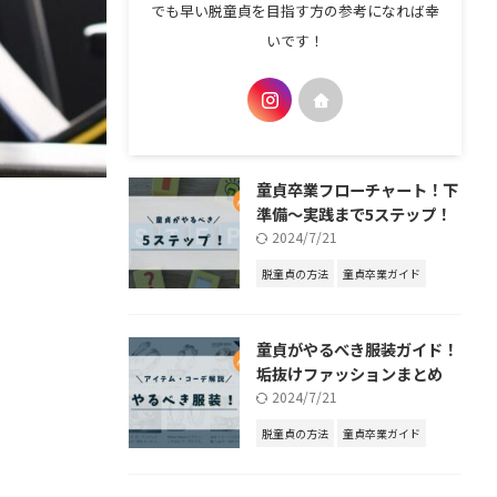
でも早い脱童貞を目指す方の参考になれば幸
いです！
童貞卒業フローチャート！下
準備～実践まで5ステップ！
2024/7/21
脱童貞の方法
童貞卒業ガイド
童貞がやるべき服装ガイド！
垢抜けファッションまとめ
2024/7/21
脱童貞の方法
童貞卒業ガイド