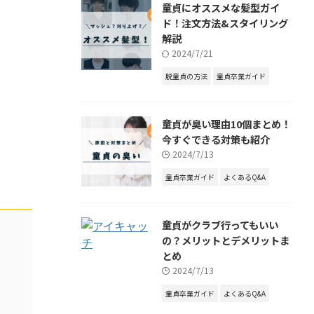
童貞にオススメな髪型ガイ
ド！注文方法&スタイリング
解説
2024/7/21
脱童貞の方法
童貞卒業ガイド
童貞が臭い理由10個まとめ！
今すぐできる対策も紹介
2024/7/13
童貞卒業ガイド
よくあるQ&A
童貞がクラブ行ってもいい
の？メリットとデメリットま
とめ
2024/7/13
童貞卒業ガイド
よくあるQ&A