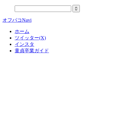
オフパコNavi
ホーム
ツイッター(X)
インスタ
童貞卒業ガイド