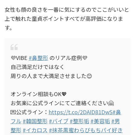
女性も顔の良さを一番に気にするのでここがいいと
上で触れた童貞ポイントすべてが高評価になりま
す。
💜VIBE
#鼻整形
のリアル症例💜
自己満足だけではなく
周りの人まで大満足させました😊
オンライン相談もOK💖
お気楽に公式ラインにてご連絡ください🤗
💌公式ライン：
https://t.co/2DAID81DwS
#鼻
フル
#韓国整形
#バイブ
#整形垢
#美容垢
#男
整形
#イカロス
#抹茶黒蜜わらびもちパイ好き