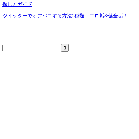
探し方ガイド
ツイッターでオフパコする方法2種類！エロ垢&健全垢！