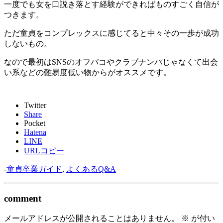
一度でも女を口説き落とす経験ができればものすごく自信が
つきます。
ただ童貞をコンプレックスに感じてると中々その一歩が成功
しないもの。
なので最初はSNSのオフパコやクラブナンパじゃなくて出会
い系などの難易度低い物からがオススメです。
Twitter
Share
Pocket
Hatena
LINE
URLコピー
-
童貞卒業ガイド
,
よくあるQ&A
comment
メールアドレスが公開されることはありません。
※
が付い