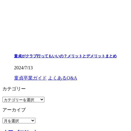
童貞がクラブ行ってもいいの？メリットとデメリットまとめ
2024/7/13
童貞卒業ガイド
よくあるQ&A
カテゴリー
カ
テ
アーカイブ
ゴ
リ
ア
ー
ー