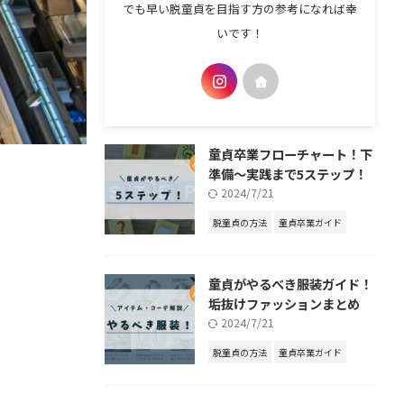
でも早い脱童貞を目指す方の参考になれば幸
いです！
童貞卒業フローチャート！下
準備～実践まで5ステップ！
2024/7/21
脱童貞の方法
童貞卒業ガイド
童貞がやるべき服装ガイド！
垢抜けファッションまとめ
2024/7/21
脱童貞の方法
童貞卒業ガイド