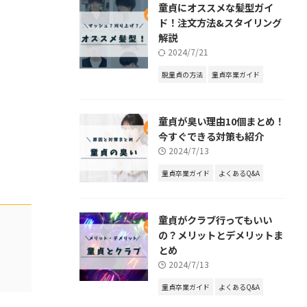
童貞にオススメな髪型ガイ
ド！注文方法&スタイリング
解説
2024/7/21
脱童貞の方法
童貞卒業ガイド
童貞が臭い理由10個まとめ！
今すぐできる対策も紹介
2024/7/13
童貞卒業ガイド
よくあるQ&A
童貞がクラブ行ってもいい
の？メリットとデメリットま
とめ
2024/7/13
童貞卒業ガイド
よくあるQ&A