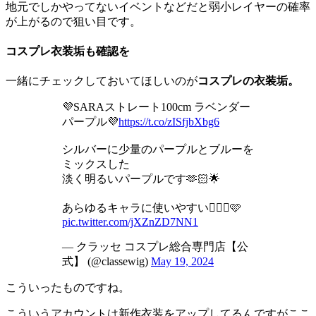
地元でしかやってないイベントなどだと弱小レイヤーの確率
が上がるので狙い目です。
コスプレ衣装垢も確認を
一緒にチェックしておいてほしいのが
コスプレの衣装垢。
💜SARAストレート100cm ラベンダー
パープル💜
https://t.co/zISfjbXbg6
シルバーに少量のパープルとブルーを
ミックスした
淡く明るいパープルです🫶🏻🌟
あらゆるキャラに使いやすい👱🏻‍♀️🩷
pic.twitter.com/jXZnZD7NN1
— クラッセ コスプレ総合専門店【公
式】 (@classewig)
May 19, 2024
こういったものですね。
こういうアカウントは新作衣装をアップしてるんですがここ