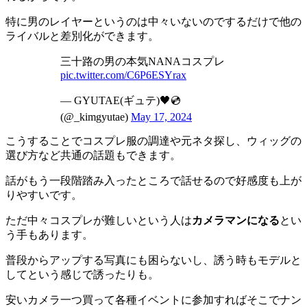
特に男のレイヤーというのは中々いないのでするだけで他の
ライバルと差別化ができます。
三十路の男の本気NANAコスプレ
pic.twitter.com/C6P6ESYrax
— GYUTAE(ギュテ)🖤💿
(@_kimgyutae)
May 17, 2024
こうすることでコスプレ服の調達や元ネタ探し、ウィッグの
選び方など共通の話題もできます。
話がもう一段階踏み入ったところで話せるので好感度も上が
りやすいです。
ただ中々コスプレが難しいという人は
カメラマンになる
とい
う手もあります。
普段からアップする写真にも困らないし、誘う時もモデルと
してという感じで誘ったりも。
安いカメラ一つ買って各種イベントに参加すればそこでナン