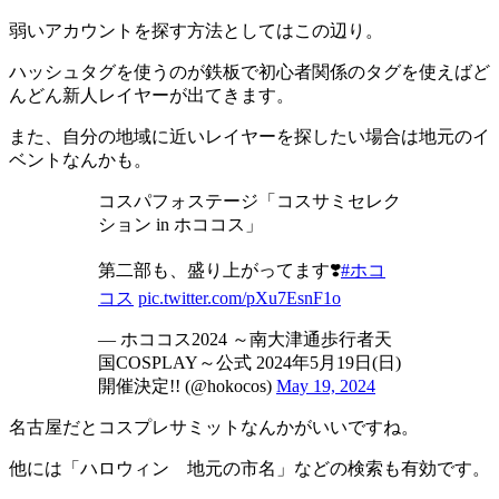
弱いアカウントを探す方法としてはこの辺り。
ハッシュタグを使うのが鉄板で初心者関係のタグを使えばど
んどん新人レイヤーが出てきます。
また、自分の地域に近いレイヤーを探したい場合は地元のイ
ベントなんかも。
コスパフォステージ「コスサミセレク
ション in ホココス」
第二部も、盛り上がってます❣️
#ホコ
コス
pic.twitter.com/pXu7EsnF1o
— ホココス2024 ～南大津通歩行者天
国COSPLAY～公式 2024年5月19日(日)
開催決定!! (@hokocos)
May 19, 2024
名古屋だとコスプレサミットなんかがいいですね。
他には「ハロウィン 地元の市名」などの検索も有効です。